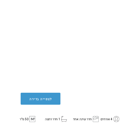
לצפייה בדירה
4 אורחים
חדר שינה אחד
1 חדר רחצה
50 מ"ר