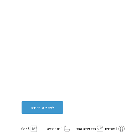
לצפייה בדירה
4 אורחים
חדר שינה אחד
1 חדר רחצה
45 מ"ר