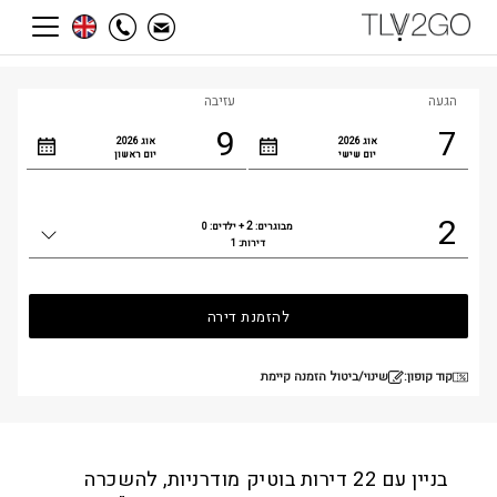
הגעה
עזיבה
9
7
אוג
2026
אוג
2026
יום שישי
יום ראשון
2
2
מבוגרים:
+ ילדים:
0
כמות
דירות:
1
אנשים
להזמנת דירה
קוד קופון:
שינוי/ביטול הזמנה קיימת
בניין עם 22 דירות בוטיק מודרניות, להשכרה