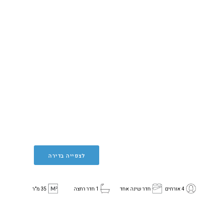
לצפייה בדירה
4 אורחים
חדר שינה אחד
1 חדר רחצה
35 מ"ר