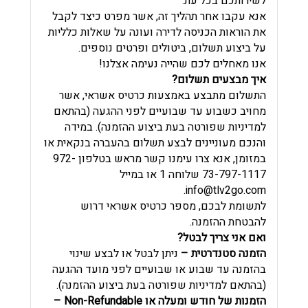
לשירותכם בכל עת.
אנא עקבו אחר תהליך זה, אשר מפרט כיצד לקבל
את הוראות הכניסה לדירה ועונה על שאלות כלליות
על ביצוע תשלום, ביטולים ופרטים נוספים.
אנו מאחלים לכם שהייה נעימה אצלנו!
איך מבצעים תשלום?
התשלום מתבצע באמצעות כרטיס אשראי, אשר
מחויב כשבוע עד שבועיים לפני ההגעה (בהתאם
למדיניות שפורטה בעת ביצוע ההזמנה). במידה
והנכם מעוניינים לבצע תשלום בהעברה בנקאית או
במזומן, אנא צרו עימנו קשר מראש בטלפון 972-
73-797-1117 שלוחה 1 או במייל
.
info@tlv2go.com
לתשומת לבכם, מספר כרטיס אשראי דרוש
להבטחת ההזמנה.
ואם אני צריך לבטל?
הזמנה סטנדרטית –
ניתן לבטל או לבצע שינוי
בהזמנה עד שבוע או שבועיים לפני מועד ההגעה
(בהתאם למדיניות שפורטה בעת ביצוע ההזמנה).
הזמנות של חודש ומעלה או Non-Refundable –