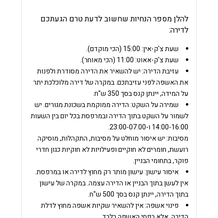
להלן מספר הנחיות שחשוב לדעת טרם הגעתכם
לדירה:
שעת צ'ק-אין:
15:00 (הכי מוקדם).
שעת צ'ק-אאוט:
11:00 (הכי מאוחר).
עזיבת הדירה:
יש להשאיר את הדירה מסודרת ולפנות
את האשפה לפני עזיבתכם.
במקרה של דירה מלוכלכת יתר
על המידה, יינתן קנס בסך 350 ש"ח.
שמירה על השקט:
הדירה ממוקמת בשכונת מגורים. יש
לשמור על השקט בתוך הדירה ובמרפסת בכל יום בין השעות
14:00-16:00 ו-23:00-07:00.
מסיבות:
יש איסור מוחלט על מסיבות, התקהלות, מוסיקה
רועשת, חומרים לא חוקיים ופעילויות לא חוקיות כגון חדרי
פוקר, בתחומי הבניין.
איסור עישון
:
עישון מותר רק מחוץ לדירה או במרפסת.
אין לעשן בתוך הבניין או הדירה עצמה. במקרה של עישון
בתוך הדירה, יינתן קנס בסך 500 ש"ח.
פינוי אשפה:
אין להשאיר שקיות אשפה מחוץ לדלת
הדירה, אלא בפחי האשפה בלבד.