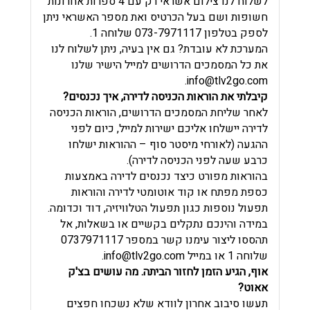
לשלוח לנו צילום אשראי רק עם 4 ספרות אחרונות
חשופות ושם בעל הכרטיס ואת מספר האשראי ניתן
לספק בטלפון 073-7971117 שלוחה 1.
המערכת לא עובדת? גם אין בעיה, ניתן לשלוח לנו
את כל המסמכים הדרושים למייל הישיר שלנו
.
info@tlv2go.com
קיבלתי את הוראות הכניסה לדירה, איך נכנסים?
לאחר שליחת המסמכים הדרושים, הוראות הכניסה
לדירה יישלחו אליכם ישירות למייל, כיום לפני
ההגעה (לאורחי מיסטר סוף – ההוראות ישלחו
כרבע שעה לפני הכניסה לדירה).
בהוראות מפורט כיצד נכנסים לדירה באמצעות
כספת מפתח או קוד אוטומטי לדירה והוראות
תפעול נוספות כגון תפעול הטלוויזיה, דוד וכדומה.
במידה והינכם נתקלים בקשיים או בשאלות, אל
תהססו ליצור עימנו קשר במספר 0737971117
שלוחה 1 או במייל
info@tlv2go.com
.
אוף, הגיע הזמן לחזור הביתה. מה עושים בצ'ק
אאוט?
תעשו סיבוב אחרון לוודא שלא נשכחו חפצים