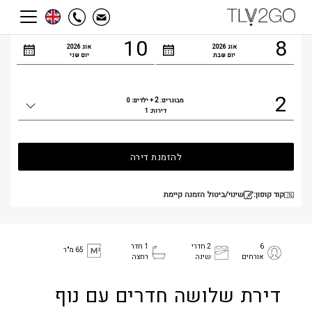
הגעה
עזיבה
10
8
אוג
2026
אוג
2026
יום שבת
יום שני
2
2
מבוגרים:
+ ילדים:
0
כמות
דירות:
1
אנשים
להזמנת דירה
קוד קופון:
שינוי/ביטול הזמנה קיימת
6
2 חדרי
1 חדר
65 מ"ר
אורחים
שינה
רחצה
דירת שלושה חדרים עם נוף