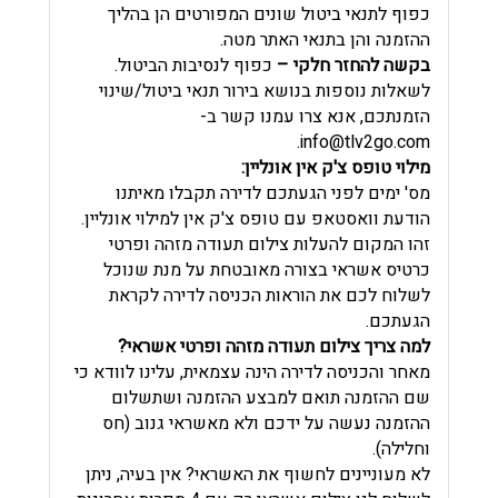
כפוף לתנאי ביטול שונים המפורטים הן בהליך
ההזמנה והן בתנאי האתר מטה.
בקשה להחזר חלקי –
כפוף לנסיבות הביטול.
לשאלות נוספות בנושא בירור תנאי ביטול/שינוי
הזמנתכם, אנא צרו עמנו קשר ב
-
.
info@tlv2go.com
מילוי טופס צ'ק אין אונליין:
מס' ימים לפני הגעתכם לדירה תקבלו מאיתנו
הודעת וואסטאפ עם טופס צ'ק אין למילוי אונליין.
זהו המקום להעלות צילום תעודה מזהה ופרטי
כרטיס אשראי בצורה מאובטחת על מנת שנוכל
לשלוח לכם את הוראות הכניסה לדירה לקראת
הגעתכם.
למה צריך צילום תעודה מזהה ופרטי אשראי?
מאחר והכניסה לדירה הינה עצמאית, עלינו לוודא כי
שם ההזמנה תואם למבצע ההזמנה ושתשלום
ההזמנה נעשה על ידכם ולא מאשראי גנוב (חס
וחלילה).
לא מעוניינים לחשוף את האשראי? אין בעיה, ניתן