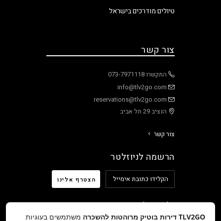
טיולים מודרכים בישראל
צור קשר
התקשרו 073-7971118
info@tlv2go.com
reservations@tlv2go.com
הנציב 29 תל אביב
צור קשר
הרשמה לניוזלטר
אל תשכח לעקוב אחרינו ב:
TLV2GO דירות בוטיק מרוהטות להשכרה
משתמשים בעוגיות