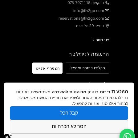
התקשרו 073-7971118
info@tlv2go.com
reservations@tlv2go.com
הנציב 29 תל אביב
צור קשר
הרשמה לניוזלטר
אל תשכח לעקוב אחרינו ב:
TLV2GO דירות בוטיק מרוהטות להשכרה
משתמשים בעוגיות
כדי להבטיח תפקוד האתר ולשפר את חוויית המשתמש. אפשר
לבחור אילו סוגי עוגיות להפעיל.
קבל הכל
זכויות יוצרים © TLV2GO 2026 כל הזכויות שמורות –
אתר מאת:
DreamZone
הסר לא הכרחיות