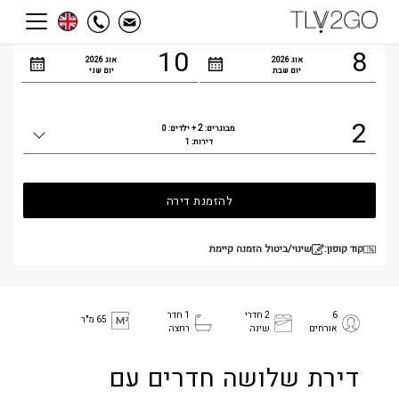
הגעה
עזיבה
10
8
אוג
2026
אוג
2026
יום שבת
יום שני
2
2
מבוגרים:
+ ילדים:
0
כמות
דירות:
1
אנשים
להזמנת דירה
קוד קופון:
שינוי/ביטול הזמנה קיימת
6
2 חדרי
1 חדר
65 מ"ר
אורחים
שינה
רחצה
דירת שלושה חדרים עם