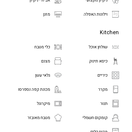
ניקיון מקצועי
אביזרי ניקיון
וילונות האפלה
מזגן
Kitchen
שולחן אוכל
כלי מטבח
כיסא תינוק
מצנם
כיריים
גלאי עשן
מקרר
מכונת קפה נספרסו
תנור
מיקרוגל
קומקום חשמלי
מטבח מאובזר
מדיח כלים