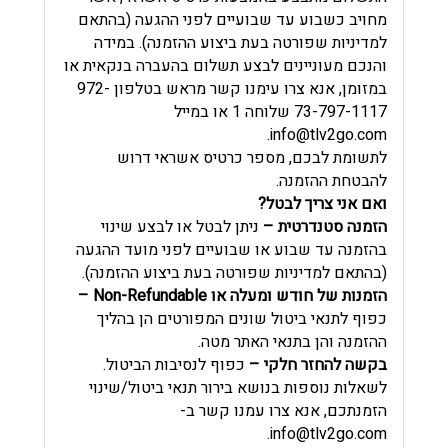
מחויב כשבוע עד שבועיים לפני ההגעה (בהתאם
למדיניות שפורטה בעת ביצוע ההזמנה). במידה
והנכם מעוניינים לבצע תשלום בהעברה בנקאית או
במזומן, אנא צרו עימנו קשר מראש בטלפון 972-
73-797-1117 שלוחה 1 או במייל
.
info@tlv2go.com
לתשומת לבכם, מספר כרטיס אשראי דרוש
להבטחת ההזמנה.
ואם אני צריך לבטל?
הזמנה סטנדרטית –
ניתן לבטל או לבצע שינוי
בהזמנה עד שבוע או שבועיים לפני מועד ההגעה
(בהתאם למדיניות שפורטה בעת ביצוע ההזמנה).
הזמנות של חודש ומעלה או Non-Refundable –
כפוף לתנאי ביטול שונים המפורטים הן בהליך
ההזמנה והן בתנאי האתר מטה.
בקשה להחזר חלקי –
כפוף לנסיבות הביטול.
לשאלות נוספות בנושא בירור תנאי ביטול/שינוי
הזמנתכם, אנא צרו עמנו קשר ב
-
.
info@tlv2go.com