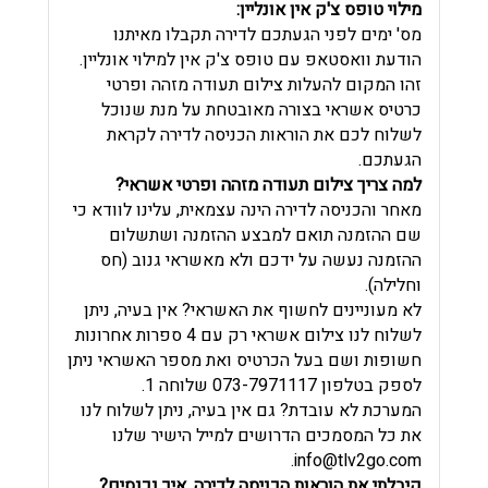
מילוי טופס צ'ק אין אונליין:
מס' ימים לפני הגעתכם לדירה תקבלו מאיתנו
הודעת וואסטאפ עם טופס צ'ק אין למילוי אונליין.
זהו המקום להעלות צילום תעודה מזהה ופרטי
כרטיס אשראי בצורה מאובטחת על מנת שנוכל
לשלוח לכם את הוראות הכניסה לדירה לקראת
הגעתכם.
למה צריך צילום תעודה מזהה ופרטי אשראי?
מאחר והכניסה לדירה הינה עצמאית, עלינו לוודא כי
שם ההזמנה תואם למבצע ההזמנה ושתשלום
ההזמנה נעשה על ידכם ולא מאשראי גנוב (חס
וחלילה).
לא מעוניינים לחשוף את האשראי? אין בעיה, ניתן
לשלוח לנו צילום אשראי רק עם 4 ספרות אחרונות
חשופות ושם בעל הכרטיס ואת מספר האשראי ניתן
לספק בטלפון 073-7971117 שלוחה 1.
המערכת לא עובדת? גם אין בעיה, ניתן לשלוח לנו
את כל המסמכים הדרושים למייל הישיר שלנו
.
info@tlv2go.com
קיבלתי את הוראות הכניסה לדירה, איך נכנסים?