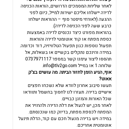
לאחר שליחת המסמכים הדרושים, הוראות הכניסה
לדירה יישלחו אליכם ישירות למייל, כיום לפני
ההגעה (לאורחי מיסטר סוף – ההוראות ישלחו
כרבע שעה לפני הכניסה לדירה).
בהוראות מפורט כיצד נכנסים לדירה באמצעות
כספת מפתח או קוד אוטומטי לדירה והוראות
תפעול נוספות כגון תפעול הטלוויזיה, דוד וכדומה.
במידה והינכם נתקלים בקשיים או בשאלות, אל
תהססו ליצור עימנו קשר במספר 0737971117
שלוחה 1 או במייל
info@tlv2go.com
.
אוף, הגיע הזמן לחזור הביתה. מה עושים בצ'ק
אאוט?
תעשו סיבוב אחרון לוודא שלא נשכחו חפצים
אישיים בדירה. תעזרו לנו לחסוך בחשמל ותוודאו
שכל האורות והמזגן כבויים.
לאחר מכן, יש לנעול את דלת הדירה ולהחזיר את
המפתח לכספת מפתח, בדיוק כמו שנכנסתם.
במידה ויש בדירה מנעול חכם עם קוד, הדלת תינעל
אוטומטית אחריכם.