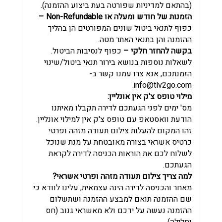
(בהתאם למדיניות שפורטה בעת ביצוע ההזמנה).
הזמנות של חודש ומעלה או Non-Refundable –
כפוף לתנאי ביטול שונים המפורטים הן בהליך
ההזמנה והן בתנאי האתר מטה.
בקשה להחזר חלקי –
כפוף לנסיבות הביטול.
לשאלות נוספות בנושא בירור תנאי ביטול/שינוי
הזמנתכם, אנא צרו עמנו קשר ב
-
.
info@tlv2go.com
מילוי טופס צ'ק אין אונליין:
מס' ימים לפני הגעתכם לדירה תקבלו מאיתנו
הודעת וואסטאפ עם טופס צ'ק אין למילוי אונליין.
זהו המקום להעלות צילום תעודה מזהה ופרטי
כרטיס אשראי בצורה מאובטחת על מנת שנוכל
לשלוח לכם את הוראות הכניסה לדירה לקראת
הגעתכם.
למה צריך צילום תעודה מזהה ופרטי אשראי?
מאחר והכניסה לדירה הינה עצמאית, עלינו לוודא כי
שם ההזמנה תואם למבצע ההזמנה ושתשלום
ההזמנה נעשה על ידכם ולא מאשראי גנוב (חס