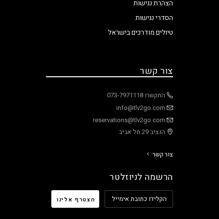
הצהרת נגישות
הסדרי נגישות
טיולים מודרכים בישראל
צור קשר
התקשרו 073-7971118
info@tlv2go.com
reservations@tlv2go.com
הנציב 29 תל אביב
צור קשר
הרשמה לניוזלטר