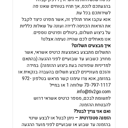
בהגעתכם לנכס, אך תהיו בטוחים שאנו פה
לשירותכם בכל עת.
אנא עקבו אחר תהליך זה, אשר מפרט כיצד לקבל
את הוראות הכניסה לדירה ועונה על שאלות כלליות
על ביצוע תשלום, ביטולים ופרטים נוספים.
אנו מאחלים לכם שהייה נעימה אצלנו!
איך מבצעים תשלום?
התשלום מתבצע באמצעות כרטיס אשראי, אשר
מחויב כשבוע עד שבועיים לפני ההגעה (בהתאם
למדיניות שפורטה בעת ביצוע ההזמנה). במידה
והנכם מעוניינים לבצע תשלום בהעברה בנקאית או
במזומן, אנא צרו עימנו קשר מראש בטלפון 972-
73-797-1117 שלוחה 1 או במייל
.
info@tlv2go.com
לתשומת לבכם, מספר כרטיס אשראי דרוש
להבטחת ההזמנה.
ואם אני צריך לבטל?
הזמנה סטנדרטית –
ניתן לבטל או לבצע שינוי
בהזמנה עד שבוע או שבועיים לפני מועד ההגעה