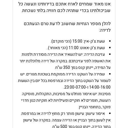
אנו מאוד שמחים לארח אתכם בדירותינו ונעשה כל
שביכולתינו בכדי שתהיה לכם חוויה בלתי נשכחת.
להלן מספר הנחיות שחשוב לדעת טרם הגעתכם
לדירה:
שעת צ'ק-אין:
15:00 (הכי מוקדם).
שעת צ'ק-אאוט:
11:00 (הכי מאוחר).
עזיבת הדירה:
יש להשאיר את הדירה מסודרת ולפנות
את האשפה לפני עזיבתכם.
במקרה של דירה מלוכלכת יתר
על המידה, יינתן קנס בסך 350 ש"ח.
שמירה על השקט:
הדירה ממוקמת בשכונת מגורים. יש
לשמור על השקט בתוך הדירה ובמרפסת בכל יום בין השעות
14:00-16:00 ו-23:00-07:00.
מסיבות:
יש איסור מוחלט על מסיבות, התקהלות, מוסיקה
רועשת, חומרים לא חוקיים ופעילויות לא חוקיות כגון חדרי
פוקר, בתחומי הבניין.
איסור עישון
:
עישון מותר רק מחוץ לדירה או במרפסת.
אין לעשן בתוך הבניין או הדירה עצמה. במקרה של עישון
בתוך הדירה, יינתן קנס בסך 500 ש"ח.