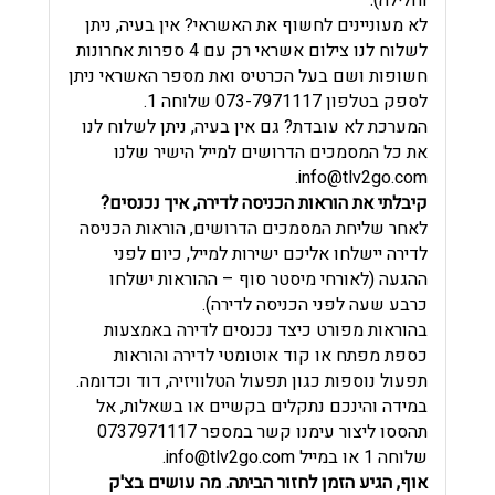
וחלילה).
לא מעוניינים לחשוף את האשראי? אין בעיה, ניתן
לשלוח לנו צילום אשראי רק עם 4 ספרות אחרונות
חשופות ושם בעל הכרטיס ואת מספר האשראי ניתן
לספק בטלפון 073-7971117 שלוחה 1.
המערכת לא עובדת? גם אין בעיה, ניתן לשלוח לנו
את כל המסמכים הדרושים למייל הישיר שלנו
.
info@tlv2go.com
קיבלתי את הוראות הכניסה לדירה, איך נכנסים?
לאחר שליחת המסמכים הדרושים, הוראות הכניסה
לדירה יישלחו אליכם ישירות למייל, כיום לפני
ההגעה (לאורחי מיסטר סוף – ההוראות ישלחו
כרבע שעה לפני הכניסה לדירה).
בהוראות מפורט כיצד נכנסים לדירה באמצעות
כספת מפתח או קוד אוטומטי לדירה והוראות
תפעול נוספות כגון תפעול הטלוויזיה, דוד וכדומה.
במידה והינכם נתקלים בקשיים או בשאלות, אל
תהססו ליצור עימנו קשר במספר 0737971117
שלוחה 1 או במייל
info@tlv2go.com
.
אוף, הגיע הזמן לחזור הביתה. מה עושים בצ'ק