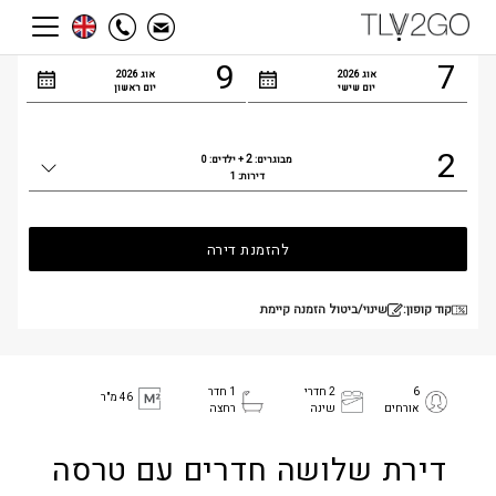
הגעה
עזיבה
9
7
אוג
2026
אוג
2026
יום שישי
יום ראשון
2
2
מבוגרים:
+ ילדים:
0
כמות
דירות:
1
אנשים
להזמנת דירה
קוד קופון:
שינוי/ביטול הזמנה קיימת
6
2 חדרי
1 חדר
46 מ"ר
אורחים
שינה
רחצה
דירת שלושה חדרים עם טרסה