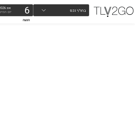
6
אוג
2026
בחר/י נכס
יום חמיש
הגעה
מא