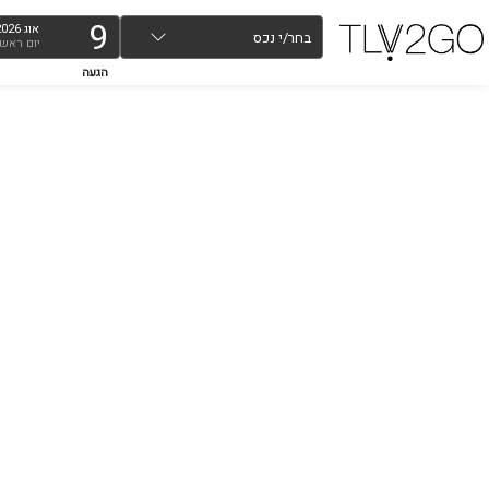
9
אוג
2026
בחר/י נכס
יום ראשו
הגעה
מאמ